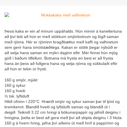
Þessi kaka er ein af mínum uppáhalds. Hún minnir á kaneltertuna
að því leiti að hún er með stökkum smjörbotnum og lögð saman
með rjóma. Hér er rjóminn bragðbættur með kaffi og valhnetum
sem gerir hana ómótstæðilega. Kakan er stökk þegar nýbúið er
að setja hana saman en mýkri daginn eftir. Mér finnst hún mjög
góð í báðum tilfellum. Botnana má frysta en best er að frysta
hana án þess að fullgera hana og setja rjóma og súkkulaði eftir
að hún er tekin úr frysti.
160 g smjör, mjúkt
160 g sykur
160 g hveiti
½ tsk. lyftiduft
Hitið ofninn í 220°C. Hrærið smjör og sykur saman þar til ljóst og
kremkennt. Blandið hveiti og lyftidufti saman og blandið út í
deigið. Teiknið 3 22 cm hringi á bökunarpappír og jafnið deiginu í
hringina, þetta er best að gera með því að skipta deiginu í 3 hluta
160 g á hvern hring, jafna því aðeins út með hníf á pappírinn og