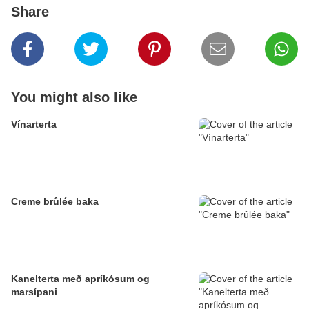
Share
You might also like
Vínarterta
Creme brûlée baka
Kanelterta með apríkósum og
marsípani