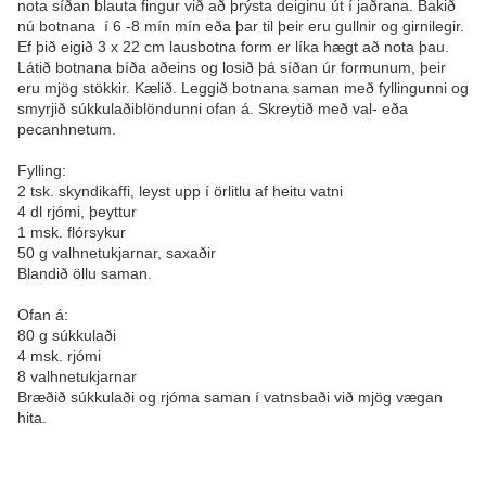
nota síðan blauta fingur við að þrýsta deiginu út í jaðrana. Bakið
nú botnana í 6 -8 mín mín eða þar til þeir eru gullnir og girnilegir.
Ef þið eigið 3 x 22 cm lausbotna form er líka hægt að nota þau.
Látið botnana bíða aðeins og losið þá síðan úr formunum, þeir
eru mjög stökkir. Kælið. Leggið botnana saman með fyllingunni og
smyrjið súkkulaðiblöndunni ofan á. Skreytið með val- eða
pecanhnetum.
Fylling:
2 tsk. skyndikaffi, leyst upp í örlitlu af heitu vatni
4 dl rjómi, þeyttur
1 msk. flórsykur
50 g valhnetukjarnar, saxaðir
Blandið öllu saman.
Ofan á:
80 g súkkulaði
4 msk. rjómi
8 valhnetukjarnar
Bræðið súkkulaði og rjóma saman í vatnsbaði við mjög vægan
hita.